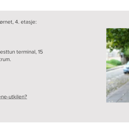
rnet, 4. etasje:
esttun terminal, 15
trum.
ene-utkilen?