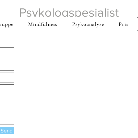
Psykologspesialist
Lene Utkilen
ruppe
Mindfulness
Psykoanalyse
Pris
Send